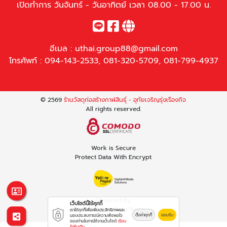
เปิดทำการ วันจันทร์ - วันอาทิตย์ เวลา 08.00 - 17.00 น.
อีเมล :
uthai.group88@gmail.com
โทรศัพท์ :
094-143-2533
,
081-320-5709
,
081-799-4937
© 2569
ร้านวัสดุก่อสร้างกาฬสินธุ์ - อุทัยเจริญรุ่งเรืองกิจ
All rights reserved.
Work is Secure
Protect Data With Encrypt
Powered By
เว็บไซต์นี้ใช้คุกกี้
Thailand YellowPages
เราใช้คุกกี้เพื่อเพิ่มประสิทธิภาพและ
ตั้งค่าคุกกี้
ยอมรับ
มอบประสบการณ์ความพึงพอใจ
ของท่านในการใช้งานเว็บไซต์
เรียน
รู้เพิ่มเติม